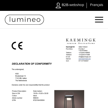
B2B-webshop
Français