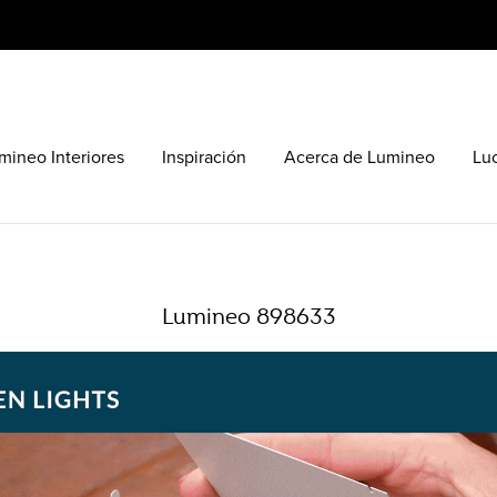
mineo Interiores
Inspiración
Acerca de Lumineo
Lu
Lumineo 898633