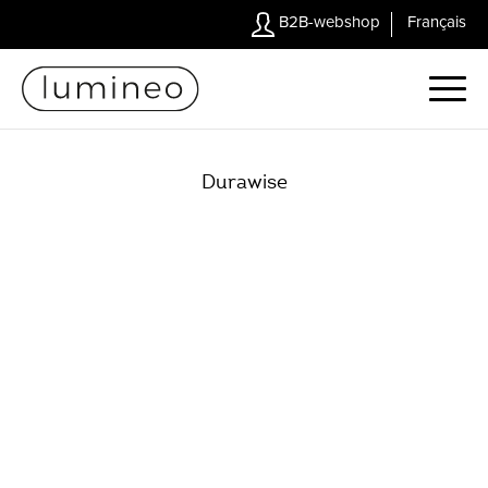
B2B-webshop
Français
Durawise