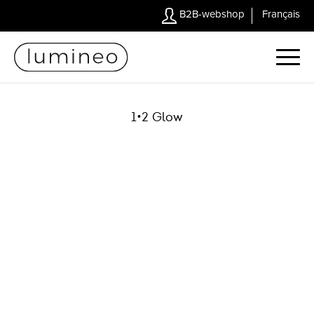
B2B-webshop
Français
1•2 Glow