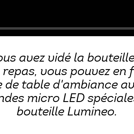
Seek
ous avez vidé la bouteill
e repas, vous pouvez en f
 de table d'ambiance av
andes micro LED spéciale
bouteille Lumineo.