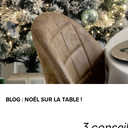
BLOG : NOËL SUR LA TABLE !
3 consei