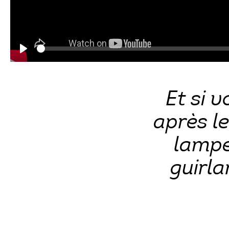
Play
Et si v
après l
lampe
guirl