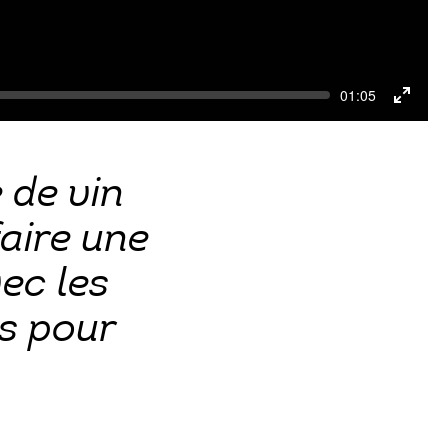
Current
01:05
time
Toggle
Fullscr
e de vin
aire une
ec les
s pour