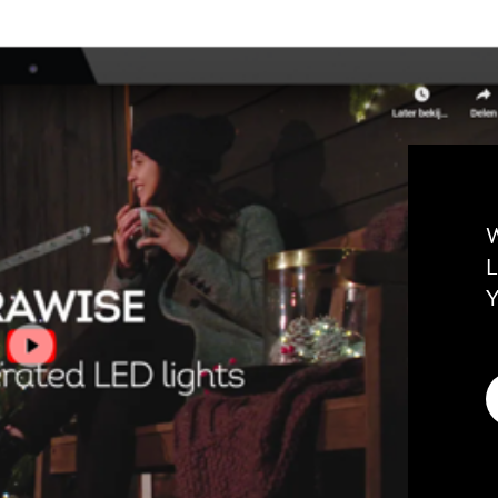
W
L
Y